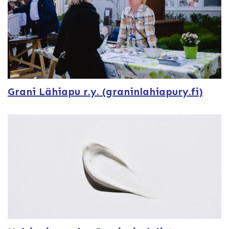
Grani Lähiapu r.y. (graninlahiapury.fi)