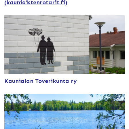
(kauniaistenrotarit.fi)
Kaunialan Toverikunta ry