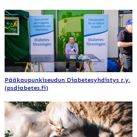
Pääkaupunkiseudun Diabetesyhdistys r.y.
(psdiabetes.fi)