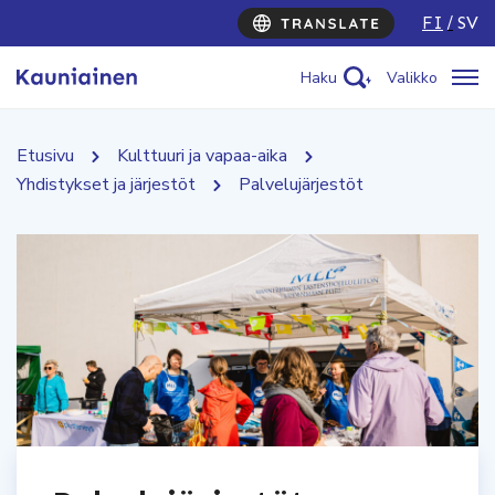
FI
SV
Haku
Valikko
Etusivu
Kulttuuri ja vapaa-aika
Yhdistykset ja järjestöt
Palvelujärjestöt