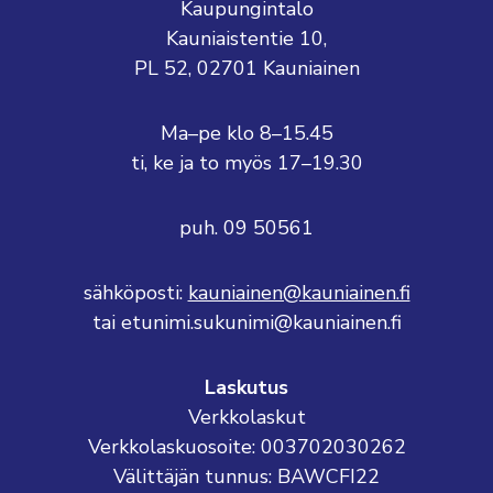
Kaupungintalo
Kauniaistentie 10,
PL 52, 02701 Kauniainen
Ma–pe klo 8–15.45
ti, ke ja to myös 17–19.30
puh. 09 50561
sähköposti:
kauniainen@kauniainen.fi
tai etunimi.sukunimi@kauniainen.fi
Laskutus
Verkkolaskut
Verkkolaskuosoite: 003702030262
Välittäjän tunnus: BAWCFI22