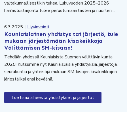
valtakunnallisestikin tukea. Lukuvuoden 2025–2026
harrastustarjonta tulee perustumaan lasten ja nuorten…
6.3.2025
|
Hyvinvointi
Kauniaislainen yhdistys tai järjestö, tule
mukaan järjestämään kisakeikkoja
Välittämisen SM-kisaan!
Tehdään yhdessä Kauniaisista Suomen välittävin kunta
2025! Kutsumme nyt Kauniaislaisia yhdistyksiä, järjestöjä,
seurakuntia ja yhteisöjä mukaan SM-kisojen kisakeikkojen
järjestäjiksi ensi keväänä.
Lue lisää aiheesta yhdistykset ja järjestöt