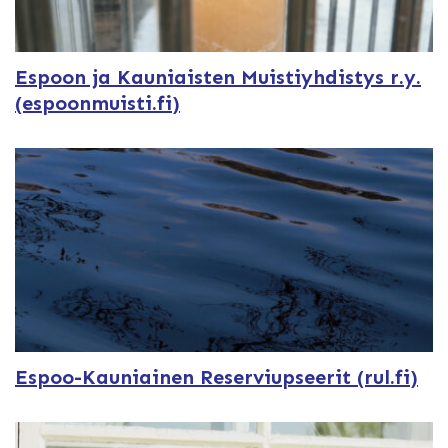
Espoon ja Kauniaisten Muistiyhdistys r.y.
(espoonmuisti.fi)
Espoo-Kauniainen Reserviupseerit (rul.fi)