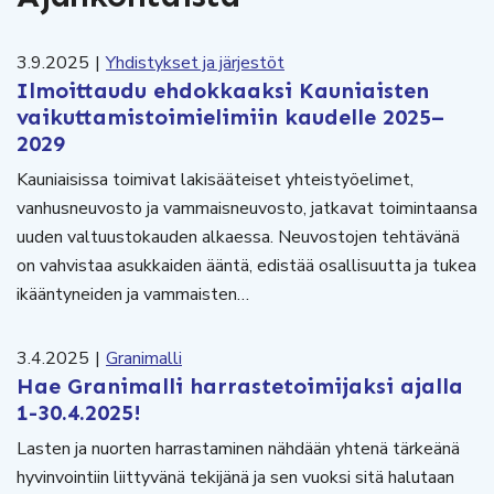
3.9.2025
|
Yhdistykset ja järjestöt
Ilmoittaudu ehdokkaaksi Kauniaisten
vaikuttamistoimielimiin kaudelle 2025–
2029
Kauniaisissa toimivat lakisääteiset yhteistyöelimet,
vanhusneuvosto ja vammaisneuvosto, jatkavat toimintaansa
uuden valtuustokauden alkaessa. Neuvostojen tehtävänä
on vahvistaa asukkaiden ääntä, edistää osallisuutta ja tukea
ikääntyneiden ja vammaisten…
3.4.2025
|
Granimalli
Hae Granimalli harrastetoimijaksi ajalla
1-30.4.2025!
Lasten ja nuorten harrastaminen nähdään yhtenä tärkeänä
hyvinvointiin liittyvänä tekijänä ja sen vuoksi sitä halutaan