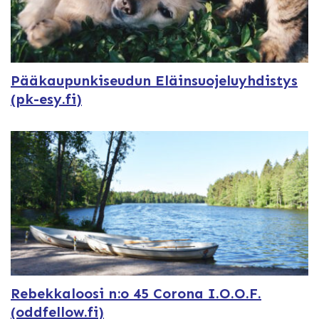
Pääkaupunkiseudun Eläinsuojeluyhdistys
(pk-esy.fi)
Rebekkaloosi n:o 45 Corona I.O.O.F.
(oddfellow.fi)