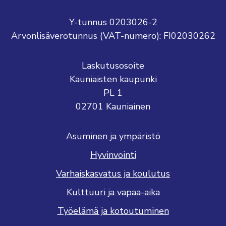
Y-tunnus 0203026-2
Arvonlisäverotunnus (VAT-numero): FI02030262
Laskutusosoite
Kauniaisten kaupunki
PL 1
02701 Kauniainen
Asuminen ja ympäristö
Hyvinvointi
Varhaiskasvatus ja koulutus
Kulttuuri ja vapaa-aika
Työelämä ja kotoutuminen