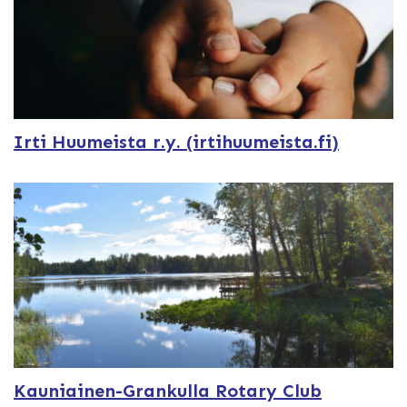
Irti Huumeista r.y. (irtihuumeista.fi)
Kauniainen-Grankulla Rotary Club