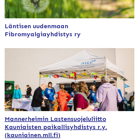
Läntisen uudenmaan
Fibromyalgiayhdistys ry
Mannerheimin Lastensuojeluliitto
Kauniaisten paikallisyhdistys r.y.
(kauniainen.mll.fi)