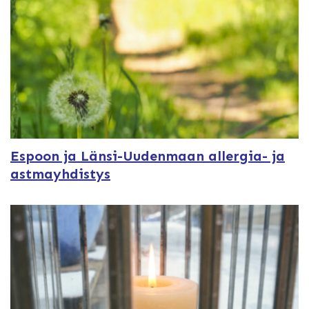
Espoon ja Länsi-Uudenmaan allergia- ja
astmayhdistys