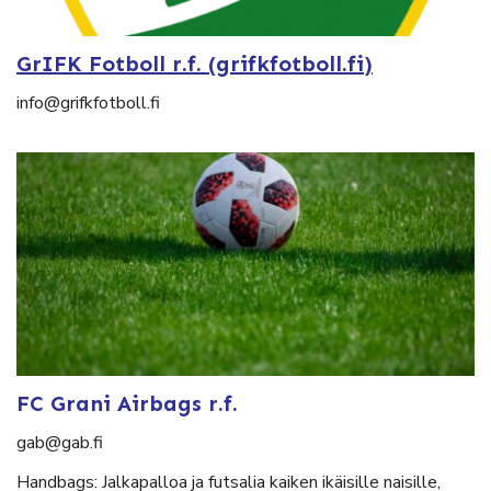
GrIFK Fotboll r.f. (grifkfotboll.fi)
info@grifkfotboll.fi
FC Grani Airbags r.f.
gab@gab.fi
Handbags: Jalkapalloa ja futsalia kaiken ikäisille naisille,