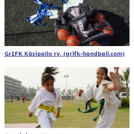
GrIFK Käsipallo ry. (grifk-handball.com)