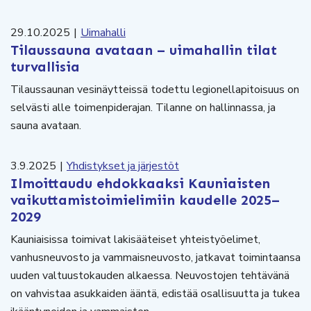
29.10.2025
|
Uimahalli
Tilaussauna avataan – uimahallin tilat
turvallisia
Tilaussaunan vesinäytteissä todettu legionellapitoisuus on
selvästi alle toimenpiderajan. Tilanne on hallinnassa, ja
sauna avataan.
3.9.2025
|
Yhdistykset ja järjestöt
Ilmoittaudu ehdokkaaksi Kauniaisten
vaikuttamistoimielimiin kaudelle 2025–
2029
Kauniaisissa toimivat lakisääteiset yhteistyöelimet,
vanhusneuvosto ja vammaisneuvosto, jatkavat toimintaansa
uuden valtuustokauden alkaessa. Neuvostojen tehtävänä
on vahvistaa asukkaiden ääntä, edistää osallisuutta ja tukea