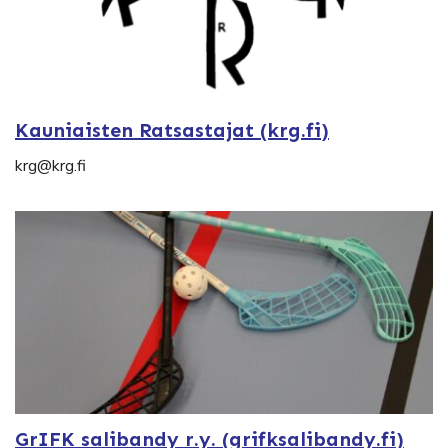
Kauniaisten Ratsastajat (krg.fi)
krg@krg.fi
GrIFK salibandy r.y. (grifksalibandy.fi)