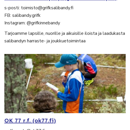
s-posti: toimisto@grifksalibandy.fi
FB: salibandy.grifk
Instagram: @grifkinnebandy
Tarjoamme lapsille, nuorille ja aikuisille iloista ja laadukasta
salibandyn harraste- ja joukkuetoimintaa
OK 77 r.f. (ok77.fi)