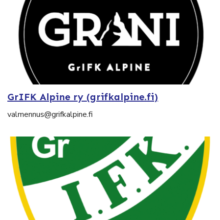
GrIFK Alpine ry (grifkalpine.fi)
valmennus@grifkalpine.fi