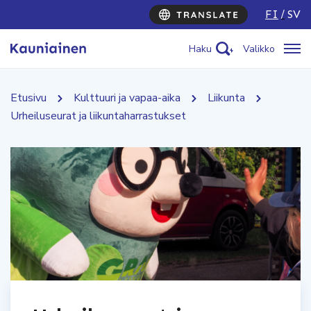
FI
SV
Haku
Valikko
Etusivu
Kulttuuri ja vapaa-aika
Liikunta
Urheiluseurat ja liikuntaharrastukset