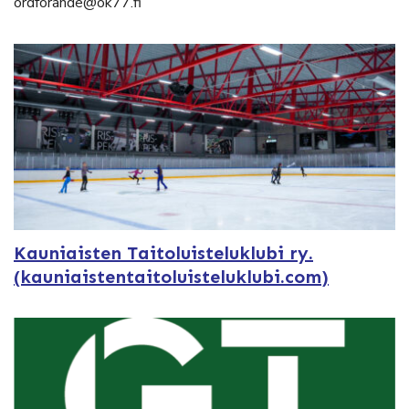
ordforande@ok77.fi
Kauniaisten Taitoluisteluklubi ry.
(kauniaistentaitoluisteluklubi.com)