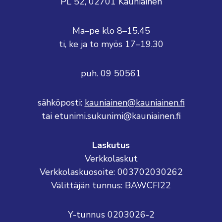
PL 52, 02701 Kauniainen
Ma–pe klo 8–15.45
ti, ke ja to myös 17–19.30
puh. 09 50561
sähköposti:
kauniainen@kauniainen.fi
tai etunimi.sukunimi@kauniainen.fi
Laskutus
Verkkolaskut
Verkkolaskuosoite: 003702030262
Välittäjän tunnus: BAWCFI22
Y-tunnus 0203026-2