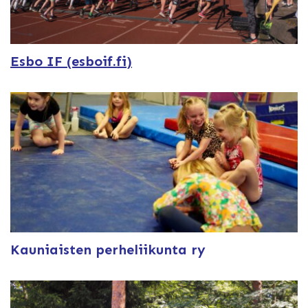
Esbo IF (esboif.fi)
Kauniaisten perheliikunta ry