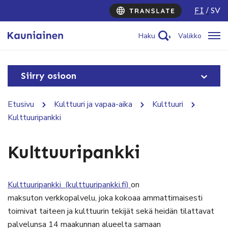
FI
SV
Haku
Valikko
Siirry osioon
Etusivu
Kulttuuri ja vapaa-aika
Kulttuuri
Kulttuuripankki
Kulttuuripankki
Kulttuuripankki (kulttuuripankki.fi)
on
maksuton verkkopalvelu, joka kokoaa ammattimaisesti
toimivat taiteen ja kulttuurin tekijät sekä heidän tilattavat
palvelunsa 14 maakunnan alueelta samaan