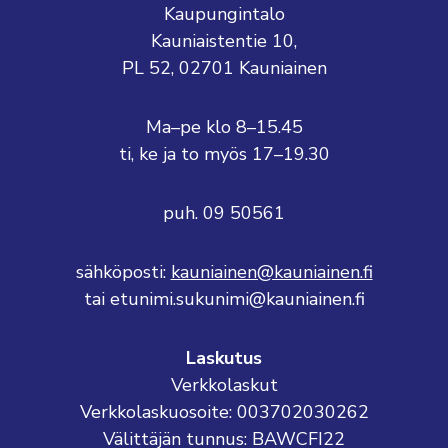
Kaupungintalo
Kauniaistentie 10,
PL 52, 02701 Kauniainen
Ma–pe klo 8–15.45
ti, ke ja to myös 17–19.30
puh. 09 50561
sähköposti:
kauniainen@kauniainen.fi
tai etunimi.sukunimi@kauniainen.fi
Laskutus
Verkkolaskut
Verkkolaskuosoite: 003702030262
Välittäjän tunnus: BAWCFI22