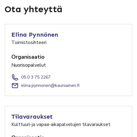
Ota yhteyttä
Elina Pynnönen
Toimistosihteeri
Organisaatio
Nuorisopalvelut
05 0 3 75 2267
elina.pynnonen@kauniainen.fi
Tilavaraukset
Kulttuuri-ja vapaa-aikapalvelujen tilavaraukset