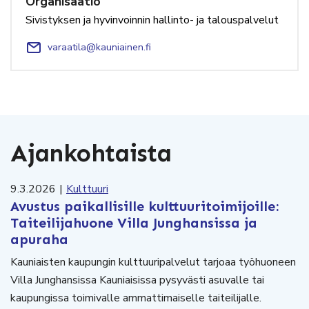
Organisaatio
Sivistyksen ja hyvinvoinnin hallinto- ja talouspalvelut
varaatila@kauniainen.fi
Ajankohtaista
9.3.2026
|
Kulttuuri
Avustus paikallisille kulttuuritoimijoille:
Taiteilijahuone Villa Junghansissa ja
apuraha
Kauniaisten kaupungin kulttuuripalvelut tarjoaa työhuoneen
Villa Junghansissa Kauniaisissa pysyvästi asuvalle tai
kaupungissa toimivalle ammattimaiselle taiteilijalle.