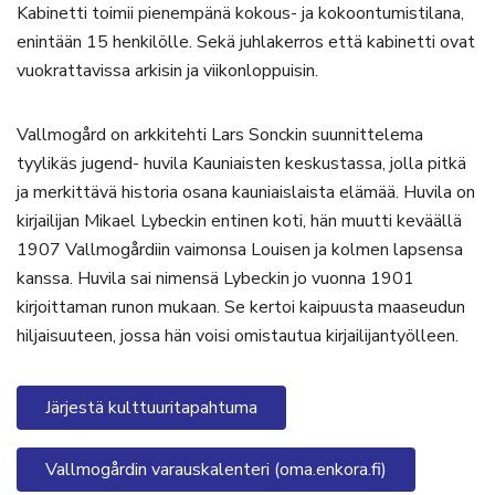
Kabinetti toimii pienempänä kokous- ja kokoontumistilana,
enintään 15 henkilölle. Sekä juhlakerros että kabinetti ovat
vuokrattavissa arkisin ja viikonloppuisin.
Vallmogård on arkkitehti Lars Sonckin suunnittelema
tyylikäs jugend- huvila Kauniaisten keskustassa, jolla pitkä
ja merkittävä historia osana kauniaislaista elämää. Huvila on
kirjailijan Mikael Lybeckin entinen koti, hän muutti keväällä
1907 Vallmogårdiin vaimonsa Louisen ja kolmen lapsensa
kanssa. Huvila sai nimensä Lybeckin jo vuonna 1901
kirjoittaman runon mukaan. Se kertoi kaipuusta maaseudun
hiljaisuuteen, jossa hän voisi omistautua kirjailijantyölleen.
Järjestä kulttuuritapahtuma
Vallmogårdin varauskalenteri (oma.enkora.fi)