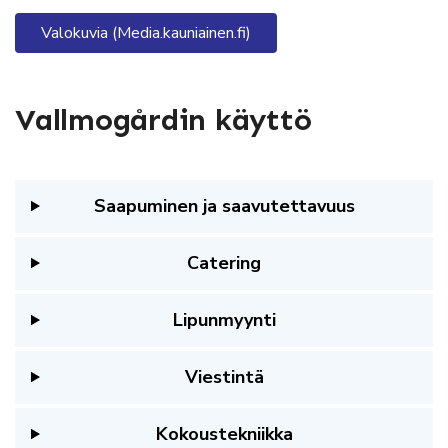
Valokuvia (Media.kauniainen.fi)
Vallmogårdin käyttö
Saapuminen ja saavutettavuus
Catering
Lipunmyynti
Viestintä
Kokoustekniikka