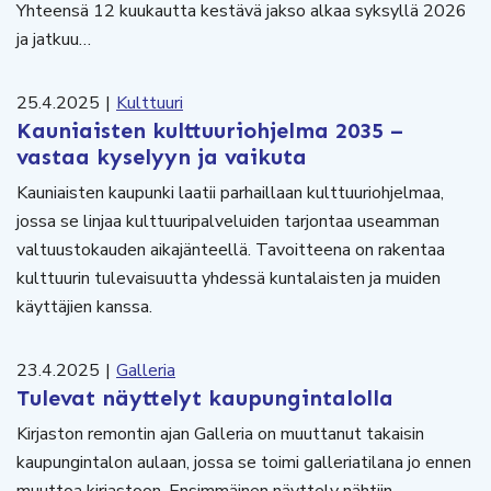
Yhteensä 12 kuukautta kestävä jakso alkaa syksyllä 2026
ja jatkuu…
25.4.2025
|
Kulttuuri
Kauniaisten kulttuuriohjelma 2035 –
vastaa kyselyyn ja vaikuta
Kauniaisten kaupunki laatii parhaillaan kulttuuriohjelmaa,
jossa se linjaa kulttuuripalveluiden tarjontaa useamman
valtuustokauden aikajänteellä. Tavoitteena on rakentaa
kulttuurin tulevaisuutta yhdessä kuntalaisten ja muiden
käyttäjien kanssa.
23.4.2025
|
Galleria
Tulevat näyttelyt kaupungintalolla
Kirjaston remontin ajan Galleria on muuttanut takaisin
kaupungintalon aulaan, jossa se toimi galleriatilana jo ennen
muuttoa kirjastoon. Ensimmäinen näyttely nähtiin