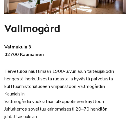
Vallmogård
Valmukuja 3,
02700 Kauniainen
Tervetuloa nauttimaan 1900-luvun alun taiteilijakodin
hengestä, herkullisesta ruoasta ja hyvästä palvelusta
kulttuurihistorialliseen ympäristöön Vallmogårdiin
Kauniaisiin.
Vallmogårdia vuokrataan ulkopuoliseen käyttöön.
Juhlakerros soveltuu erinomaisesti 20–70 henkilön
juhlatilaisuuksiin.