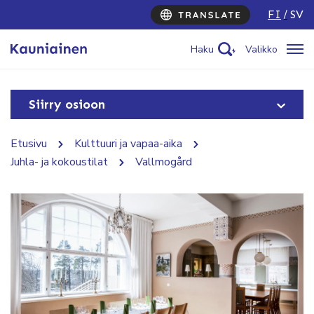
FI
SV
Haku
Valikko
Siirry osioon
Etusivu
Kulttuuri ja vapaa-aika
Juhla- ja kokoustilat
Vallmogård