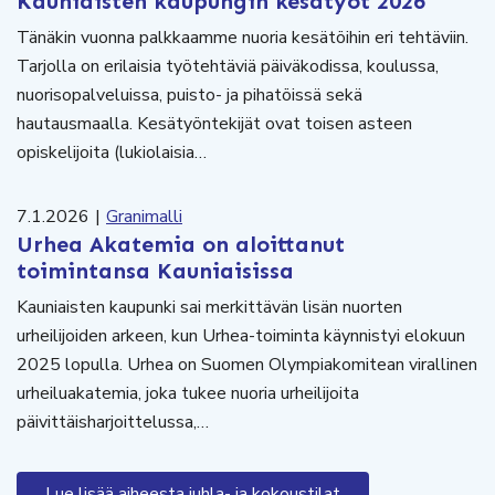
Kauniaisten kaupungin kesätyöt 2026
Tänäkin vuonna palkkaamme nuoria kesätöihin eri tehtäviin.
Tarjolla on erilaisia työtehtäviä päiväkodissa, koulussa,
nuorisopalveluissa, puisto- ja pihatöissä sekä
hautausmaalla. Kesätyöntekijät ovat toisen asteen
opiskelijoita (lukiolaisia…
7.1.2026
|
Granimalli
Urhea Akatemia on aloittanut
toimintansa Kauniaisissa
Kauniaisten kaupunki sai merkittävän lisän nuorten
urheilijoiden arkeen, kun Urhea-toiminta käynnistyi elokuun
2025 lopulla. Urhea on Suomen Olympiakomitean virallinen
urheiluakatemia, joka tukee nuoria urheilijoita
päivittäisharjoittelussa,…
Lue lisää aiheesta juhla- ja kokoustilat