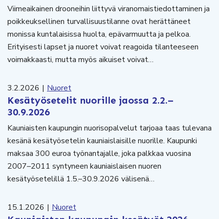
Viimeaikainen drooneihin liittyvä viranomaistiedottaminen ja
poikkeuksellinen turvallisuustilanne ovat herättäneet
monissa kuntalaisissa huolta, epävarmuutta ja pelkoa.
Erityisesti lapset ja nuoret voivat reagoida tilanteeseen
voimakkaasti, mutta myös aikuiset voivat…
3.2.2026
|
Nuoret
Kesätyösetelit nuorille jaossa 2.2.–
30.9.2026
Kauniaisten kaupungin nuorisopalvelut tarjoaa taas tulevana
kesänä kesätyösetelin kauniaislaisille nuorille. Kaupunki
maksaa 300 euroa työnantajalle, joka palkkaa vuosina
2007–2011 syntyneen kauniaislaisen nuoren
kesätyösetelillä 1.5.–30.9.2026 välisenä…
15.1.2026
|
Nuoret