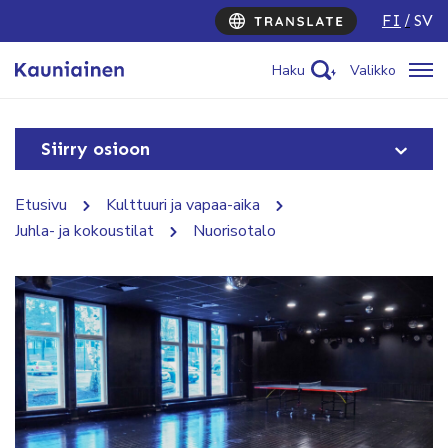
FI
SV
Haku
Valikko
Siirry osioon
Etusivu
Kulttuuri ja vapaa-aika
Juhla- ja kokoustilat
Nuorisotalo