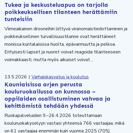
Tukea ja keskusteluapua on tarjolla
poikkeuksellisen tilanteen herättämiin
tunteisiin
Viimeaikainen drooneihin liittyvä viranomaistiedottaminen ja
poikkeuksellinen turvallisuustilanne ovat herättäneet
monissa kuntalaisissa huolta, epävarmuutta ja pelkoa.
Erityisesti lapset ja nuoret voivat reagoida tilanteeseen
voimakkaasti, mutta myös aikuiset voivat…
13.5.2026
|
Varhaiskasvatus ja koulutus
Kauniaisissa arjen perusta
kouluruokailussa on kunnossa –
oppilaiden osallistuminen vahvaa ja
kehittämistä tehdään yhdessä
Ruokapalveluiden 9.–26.4.2026 toteuttamaan
kouluruokakyselyyn vastasi yhteensä 766 vastaajaa, mikä
on 61 vastaajaa enemmän kuin vuonna 2025 (705).