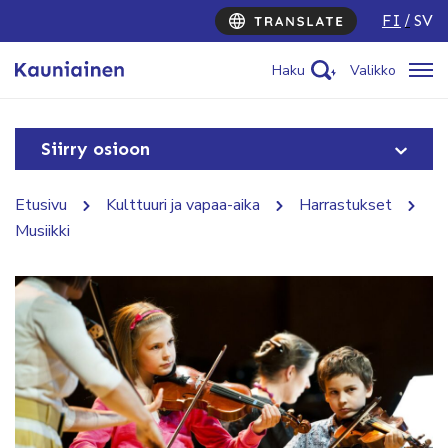
FI
SV
Haku
Valikko
Siirry osioon
Etusivu
Kulttuuri ja vapaa-aika
Harrastukset
Musiikki