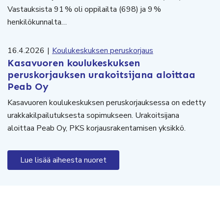
Vastauksista 91 % oli oppilailta (698) ja 9 %
henkilökunnalta…
16.4.2026
|
Koulukeskuksen peruskorjaus
Kasavuoren koulukeskuksen
peruskorjauksen urakoitsijana aloittaa
Peab Oy
Kasavuoren koulukeskuksen peruskorjauksessa on edetty
urakkakilpailutuksesta sopimukseen. Urakoitsijana
aloittaa Peab Oy, PKS korjausrakentamisen yksikkö.
Lue lisää aiheesta nuoret