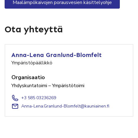
Maalämpökaivojen porausvesien käsittelyohje
Ota yhteyttä
Anna-Lena Granlund-Blomfelt
Ympäristöpäällikkö
Organisaatio
Yhdyskuntatoimi – Ympäristötoimi
+3 585 03236269
Anna-Lena.Granlund-Blomfelt@kauniainen.fi