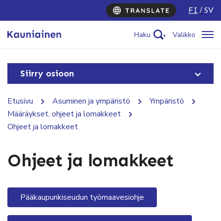
FI
SV
Haku
Valikko
Siirry osioon
Etusivu
Asuminen ja ympäristö
Ympäristö
Määräykset, ohjeet ja lomakkeet
Ohjeet ja lomakkeet
Ohjeet ja lomakkeet
Pääkaupunkiseudun työmaavesiohje