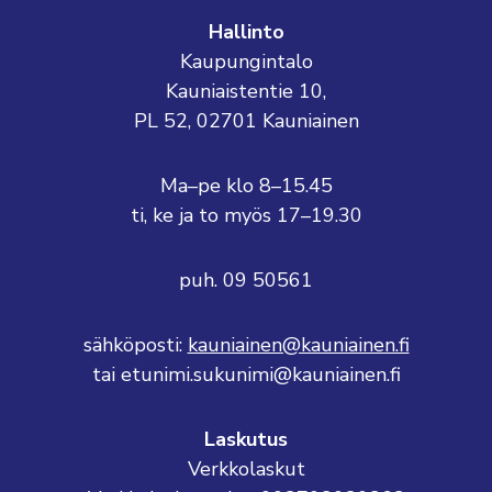
Hallinto
Kaupungintalo
Kauniaistentie 10,
PL 52, 02701 Kauniainen
Ma–pe klo 8–15.45
ti, ke ja to myös 17–19.30
puh. 09 50561
sähköposti:
kauniainen@kauniainen.fi
tai etunimi.sukunimi@kauniainen.fi
Laskutus
Verkkolaskut