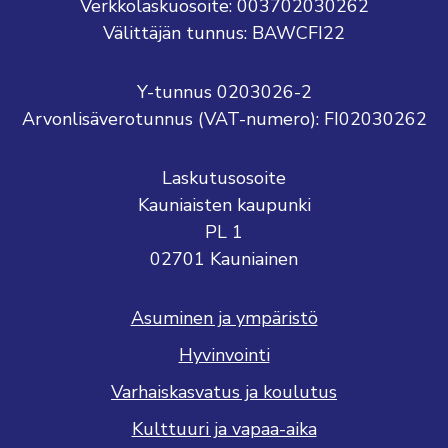
Verkkolaskuosoite: 003702030262
Välittäjän tunnus: BAWCFI22
Y-tunnus 0203026-2
Arvonlisäverotunnus (VAT-numero): FI02030262
Laskutusosoite
Kauniaisten kaupunki
PL 1
02701 Kauniainen
Asuminen ja ympäristö
Hyvinvointi
Varhaiskasvatus ja koulutus
Kulttuuri ja vapaa-aika