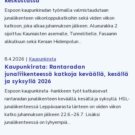
keskustassa
Espoon kaupunkiradan työmailla valmistaudutaan
junaliikenteen viikonloppukatkoihin sekä viiden viikon
katkoon, joka alkaa juhannuksen jälkeen. Alueurakka 2
sijoittuu Kauniaisten asemalle, Tunnelitielle, Fasaanin
alikulkuun sekä Keraan Hiidenpolun…
8.4.2026
|
Kaupunkirata
Kaupunkirata: Rantaradan
junaliikenteessä katkoja keväällä, kesällä
ja syksyllä 2026
Espoon kaupunkirata -hankkeen työt katkaisevat
rantaradan junaliikenteen keväällä, kesällä ja syksyllä. HSL-
junaliikenteessä Leppävaarasta länteen on viiden viikon
katko juhannuksen jälkeen 22.6.–26.7. Lisäksi
junaliikenteessä on lyhyempiä…