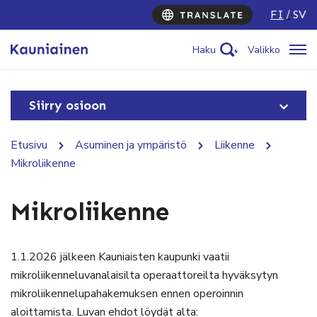
FI
SV
Haku
Valikko
Siirry osioon
Etusivu
Asuminen ja ympäristö
Liikenne
Mikroliikenne
Mikroliikenne
1.1.2026 jälkeen Kauniaisten kaupunki vaatii
mikroliikenneluvanalaisilta operaattoreilta hyväksytyn
mikroliikennelupahakemuksen ennen operoinnin
aloittamista. Luvan ehdot löydät alta: