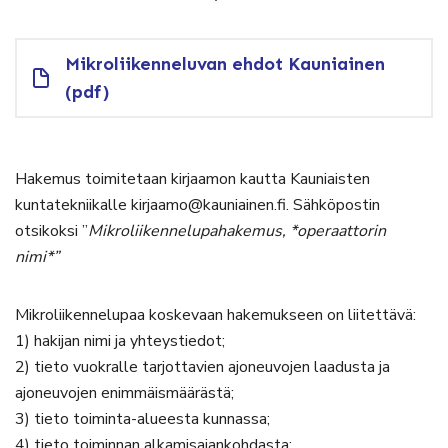
Mikroliikenneluvan ehdot Kauniainen
(pdf)
Hakemus toimitetaan kirjaamon kautta Kauniaisten
kuntatekniikalle kirjaamo@kauniainen.fi. Sähköpostin
otsikoksi ”
Mikroliikennelupahakemus, *operaattorin
nimi*”
Mikroliikennelupaa koskevaan hakemukseen on liitettävä:
1) hakijan nimi ja yhteystiedot;
2) tieto vuokralle tarjottavien ajoneuvojen laadusta ja
ajoneuvojen enimmäismäärästä;
3) tieto toiminta-alueesta kunnassa;
4) tieto toiminnan alkamisajankohdasta;