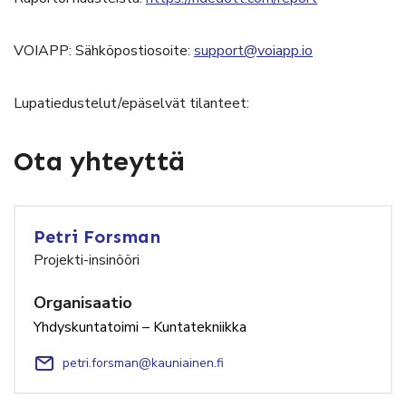
VOIAPP: Sähköpostiosoite:
support@voiapp.io
Lupatiedustelut/epäselvät tilanteet:
Ota yhteyttä
Petri Forsman
Projekti-insinööri
Organisaatio
Yhdyskuntatoimi – Kuntatekniikka
petri.forsman@kauniainen.fi