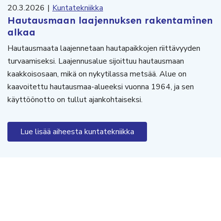
20.3.2026
|
Kuntatekniikka
Hautausmaan laajennuksen rakentaminen
alkaa
Hautausmaata laajennetaan hautapaikkojen riittävyyden
turvaamiseksi. Laajennusalue sijoittuu hautausmaan
kaakkoisosaan, mikä on nykytilassa metsää. Alue on
kaavoitettu hautausmaa-alueeksi vuonna 1964, ja sen
käyttöönotto on tullut ajankohtaiseksi.
Lue lisää aiheesta kuntatekniikka