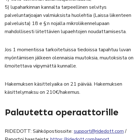
5) lupaharkinnan kannalta tarpeellinen selvitys
palveluntarjoajan valmiuksista huolehtia (Laissa liikenteen
palveluista) 18 e §:n nojalla mikroliikennelupaan
mahdollisesti liitettävien lupaehtojen noudattamisesta.
Jos 1 momentissa tarkoitetuissa tiedoissa tapahtuu luvan
myöntämisen jälkeen olennaisia muutoksia, muutoksista on
ilmoitettava viipymättä kunnalle.
Hakemuksen käsittelyaika on 21 päivää. Hakemuksen
käsittelymaksu on 210€/hakemus.
Palautetta operaattorille
RIDEDOTT: Sähköpostiosoite:
support@ridedott.com
/
Raportoi haasteista:
https://ridedott.com/report